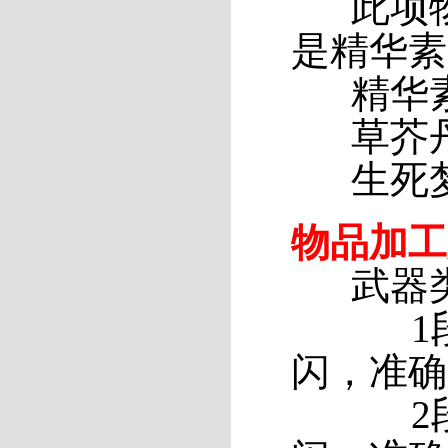
此项物
是精华素
精华素
草芥丹
生死梦
物品加工
武器类 
1段 加
闪，准确
2段 加