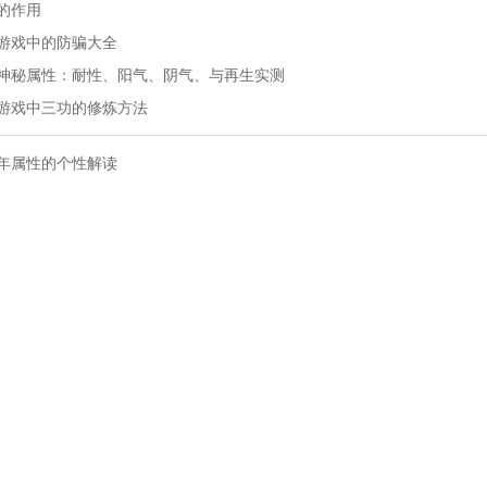
躲的作用
年游戏中的防骗大全
千年神秘属性：耐性、阳气、阴气、与再生实测
年游戏中三功的修炼方法
千年属性的个性解读