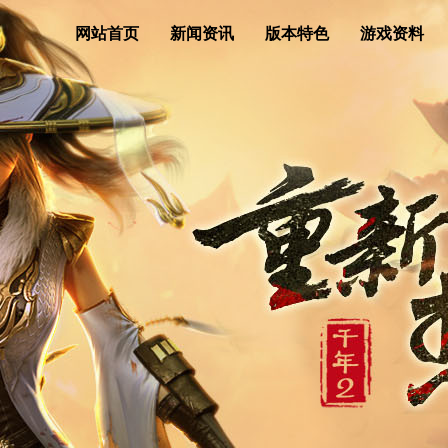
网站首页
新闻资讯
版本特色
游戏资料