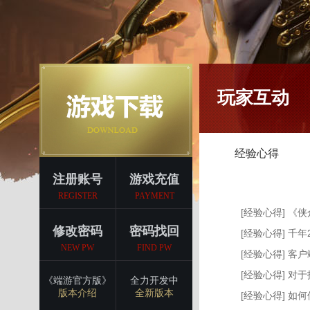
玩家互动
经验心得
注册账号
游戏充值
REGISTER
PAYMENT
[经验心得] 
修改密码
密码找回
[经验心得] 
NEW PW
FIND PW
[经验心得] 客
[经验心得] 对
《端游官方版》
全力开发中
版本介绍
全新版本
[经验心得] 如