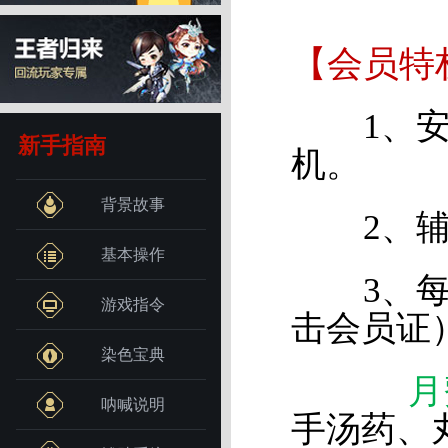
【会员特
1、安全
新手指南
机。
背景故事
2、辅助
基本操作
3、每日
游戏指令
击会员证
染色宝典
月
呐喊说明
手汤药、