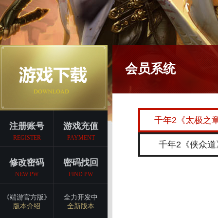
会员系统
千年2《太极之
注册账号
游戏充值
REGISTER
PAYMENT
千年2《侠众道
修改密码
密码找回
NEW PW
FIND PW
《端游官方版》
全力开发中
版本介绍
全新版本