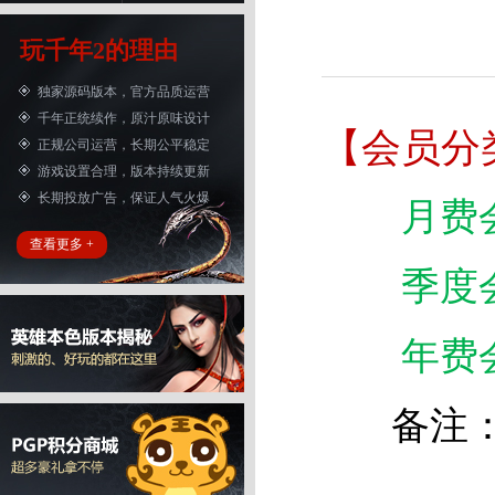
玩千年2的理由
独家源码版本，官方品质运营
千年正统续作，原汁原味设计
【会员分
正规公司运营，长期公平稳定
游戏设置合理，版本持续更新
长期投放广告，保证人气火爆
月费
查看更多 +
季度
年费
备注：会