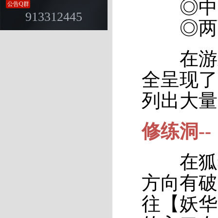
◎中央
公告Q群
913312445
◎两面
在游戏
全呈现了
列出大量
修练洞--
在狐狸
方向有破
往【妖华