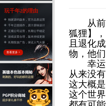
玩千年2的理由
独家源码版本，官方品质运营
从前有
千年正统续作，原汁原味设计
狐狸】，
正规公司运营，长期公平稳定
游戏设置合理，版本持续更新
且退化成
长期投放广告，保证人气火爆
物，他
查看更多 +
幸运的
从来没有
这大概是
这个世界
都有可能