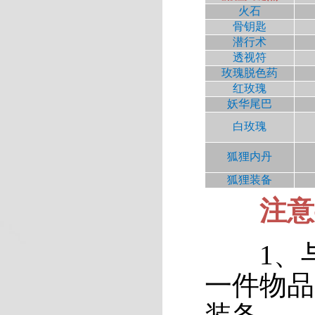
火石
骨钥匙
潜行术
透视符
玫瑰脱色药
红玫瑰
妖华尾巴
白玫瑰
狐狸内丹
狐狸装备
注意事
1、与
一件物品