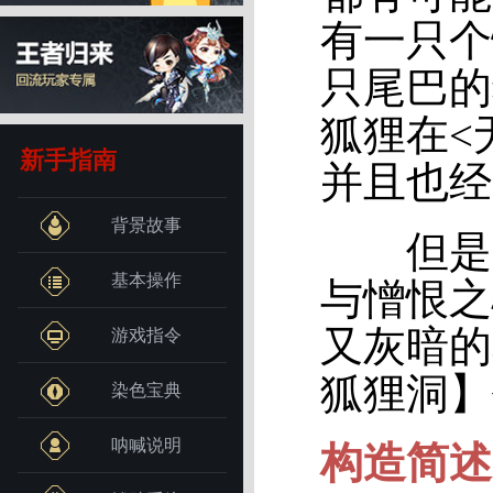
有一只个
只尾巴的
狐狸在<
新手指南
并且也经
背景故事
但是，
基本操作
与憎恨之
又灰暗的
游戏指令
狐狸洞】
染色宝典
呐喊说明
构造简述-