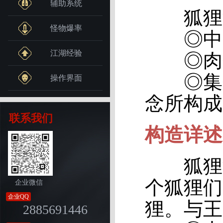
辅助系统
狐狸洞
怪物爆率
◎中央
江湖经验
◎肉
◎集会
操作界面
念所构成
联系我们
构造详述-
狐狸洞
个狐狸们
企业微信
企业QQ
狸。与王
2885691446