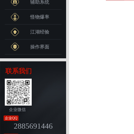
辅助系统
怪物爆率
江湖经验
操作界面
联系我们
企业微信
企业QQ
2885691446