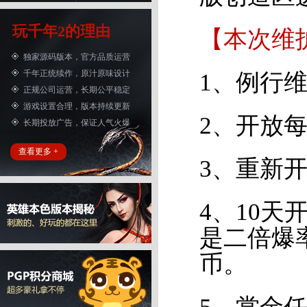
玩千年2的理由
【本次维
独家源码版本，官方品质运营
千年正统续作，原汁原味设计
1、例行
正规公司运营，长期公平稳定
游戏设置合理，版本持续更新
2、开放每
长期投放广告，保证人气火爆
查看更多 +
3、重新
4、10
是二倍爆
币。