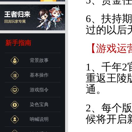
5、赏金
6、扶持
过的以后
新手指南
【游戏运
背景故事
1、千年
基本操作
重返王陵
通。
游戏指令
染色宝典
2、每个
候将开启
呐喊说明