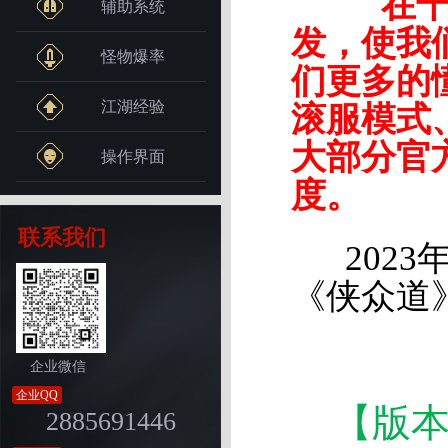
在千年2
辅助系统
发，使我
怪物爆率
们更多的
江湖经验
滚服模式
大部分官
操作界面
度。
联系我们
2023年
《侠众道
企业微信
企业QQ
【版
2885691446