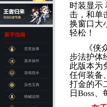
时装显示 
击，和单
换窗口大小
轻松！
新手指南
《侠众道
背景故事
步法护体
基本操作
此版本为
任何装备
游戏指令
打金的不
染色宝典
日Bos
呐喊说明