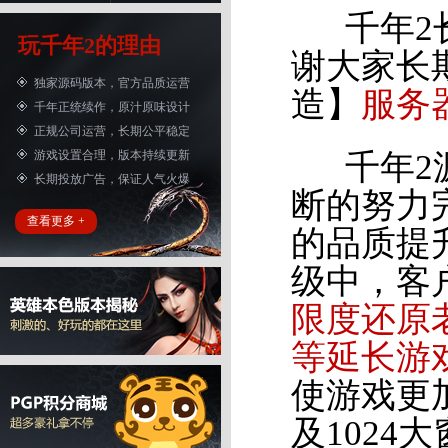
千年2长
玩千年2的理由
谢大家长
独家源码版本，官方品质运营
造】
服务器
千年正统续作，原汁原味设计
正规公司运营，长期公平稳定
游戏设置合理，版本持续更新
千年2源
长期投放广告，保证人气火爆
断的努力
查看更多 +
的品质提
级中，客
限度还原
等延长游
使游戏更
及102