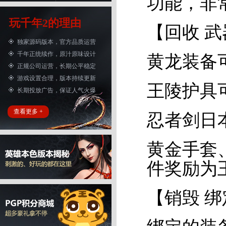
功能，非
玩千年2的理由
【回收 
独家源码版本，官方品质运营
千年正统续作，原汁原味设计
黄龙装备
正规公司运营，长期公平稳定
游戏设置合理，版本持续更新
王陵护具
长期投放广告，保证人气火爆
查看更多 +
忍者剑日
黄金手套
件奖励为王
【销毁 