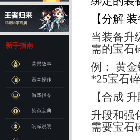
绑定的装
【分解 
当装备升
新手指南
需的宝石
例： 黄金
背景故事
*25宝石
基本操作
【合成 
游戏指令
染色宝典
升段和强
需要宝石
呐喊说明