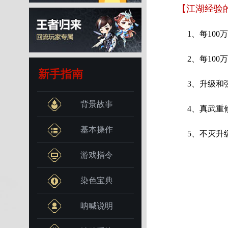
【江湖经验
1、每100万
2、每100
新手指南
3、升级和强
背景故事
4、真武重修
基本操作
5、不灭升级
游戏指令
染色宝典
呐喊说明