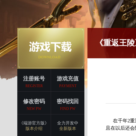
《重返王陵
注册账号
游戏充值
REGISTER
PAYMENT
修改密码
密码找回
NEW PW
FIND PW
在千年2重返
《端游官方版》
全力开发中
且在以后还会
版本介绍
全新版本