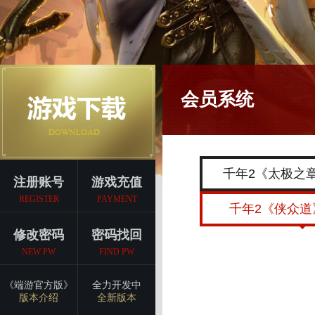
会员系统
千年2《太极之
注册账号
游戏充值
REGISTER
PAYMENT
千年2《侠众道
修改密码
密码找回
NEW PW
FIND PW
《端游官方版》
全力开发中
版本介绍
全新版本