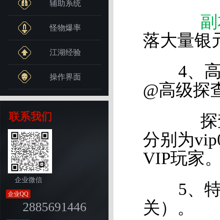
辅助系统
副
怪物爆率
落大量银
江湖经验
4、高级
操作界面
@高级探
联系我们
探查规
分别为vip
VIP玩家
企业微信
5、特效
企业QQ
关）。
2885691446