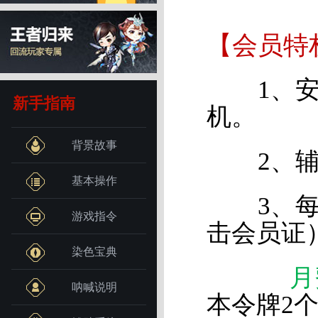
【会员特
1、安全
新手指南
机。
背景故事
2、辅助
基本操作
3、每日
游戏指令
击会员证
染色宝典
月
呐喊说明
本令牌2