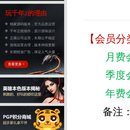
玩千年2的理由
独家源码版本，官方品质运营
千年正统续作，原汁原味设计
【会员分
正规公司运营，长期公平稳定
游戏设置合理，版本持续更新
长期投放广告，保证人气火爆
月费
查看更多 +
季度
年费
备注：会