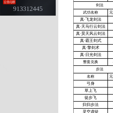
公告Q群
剑法
913312445
武功名称
元
真·飞龙剑法
真·天马行云剑法
真·昊天风云剑法
真·霸王剑式
真·擎剑术
真·日光剑法
整套兑换
步法
名称
元
弓身
草上飞
徒步飞
归归步法
灵空虚徒