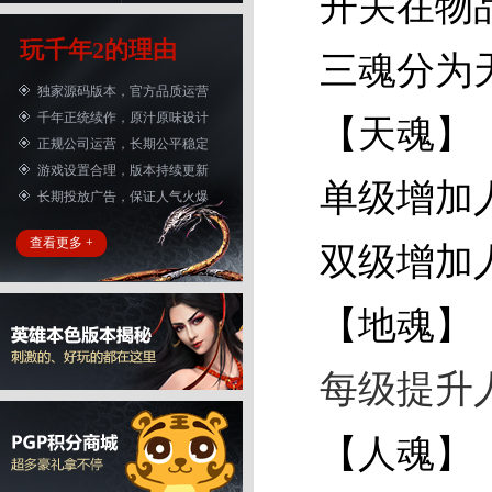
开关在物品
玩千年2的理由
三魂分为
独家源码版本，官方品质运营
千年正统续作，原汁原味设计
【天魂】
正规公司运营，长期公平稳定
游戏设置合理，版本持续更新
单级增加人
长期投放广告，保证人气火爆
查看更多 +
双级增加人
【地魂】
每级提升人
【人魂】