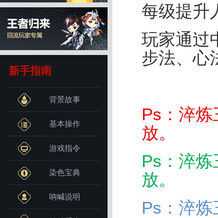
每级提升
玩家通过
步法、心
新手指南
背景故事
Ps：淬
基本操作
放。
游戏指令
Ps：淬
染色宝典
放。
呐喊说明
Ps：淬