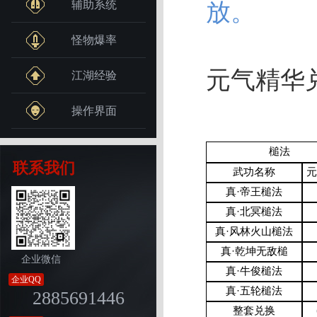
放。
辅助系统
怪物爆率
元气精华
江湖经验
操作界面
槌法
联系我们
武功名称
元
真·帝王槌法
真·北冥槌法
真·风林火山槌法
真·乾坤无敌槌
企业微信
真·牛俊槌法
企业QQ
真·五轮槌法
2885691446
整套兑换