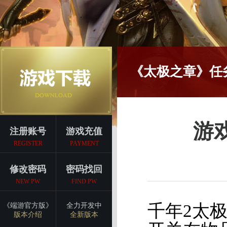
《太极之章》任
游
注册账号
游戏充值
REGISTER
PAYMENT
修改密码
密码找回
NEW PW
FIND PW
千年2太
《端游官方版》
全力开发中
版本介绍
全新版本