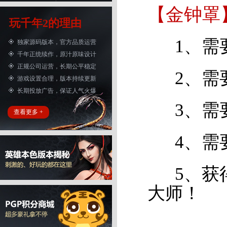
【金钟罩
玩千年2的理由
1、需要
独家源码版本，官方品质运营
千年正统续作，原汁原味设计
正规公司运营，长期公平稳定
2、需要
游戏设置合理，版本持续更新
长期投放广告，保证人气火爆
3、需要
查看更多 +
4、需要
5、获得
大师！